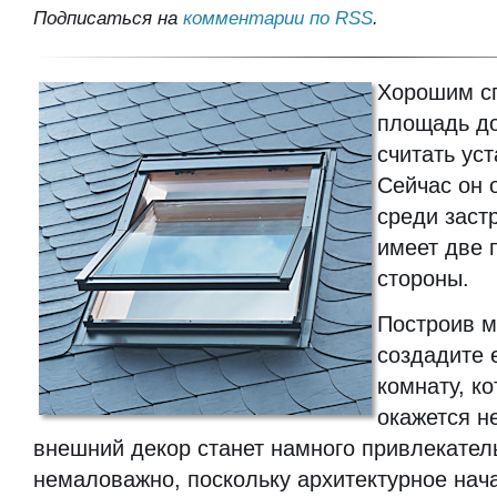
Подписаться на
комментарии по RSS
.
Хорошим с
площадь до
считать ус
Сейчас он 
среди заст
имеет две 
стороны.
Построив м
создадите 
комнату, ко
окажется н
внешний декор станет намного привлекатель
немаловажно, поскольку архитектурное нач