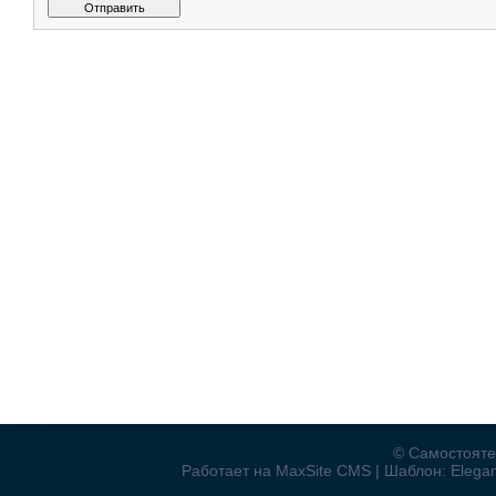
© Самостояте
Работает на MaxSite CMS | Шаблон: Elegant