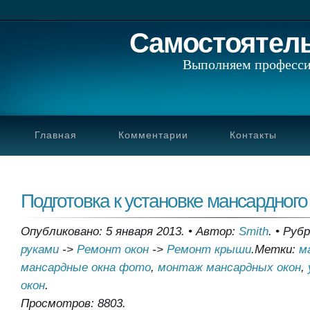
Самостоятел
Выполняем професси
Главная
Комментарии
Контакты
Подготовка к установке мансардного
Опубликовано: 5 января 2013.
•
Автор:
Smith
.
•
Рубр
руками
->
Ремонт окон
->
Ремонт крыши
.
Метки:
м
мансардные окна фото
,
монтаж мансардных окон
,
окон
.
Просмотров: 8803.