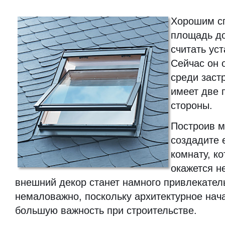
Хорошим с
площадь до
считать ус
Сейчас он 
среди заст
имеет две 
стороны.
Построив м
создадите 
комнату, ко
окажется н
внешний декор станет намного привлекатель
немаловажно, поскольку архитектурное нач
большую важность при строительстве.