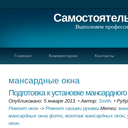
Самостоятел
Выполняем професси
Главная
Комментарии
Контакты
мансардные окна
Подготовка к установке мансардного
Опубликовано: 5 января 2013.
•
Автор:
Smith
.
•
Рубр
Ремонт окон
->
Ремонт своими руками
.
Метки:
ман
мансардные окна фото
,
монтаж мансардных окон
,
окон
.