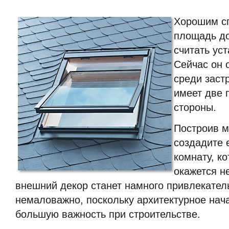
Хорошим с
площадь до
считать ус
Сейчас он 
среди заст
имеет две 
стороны.
Построив м
создадите 
комнату, ко
окажется н
внешний декор станет намного привлекатель
немаловажно, поскольку архитектурное нач
большую важность при строительстве.