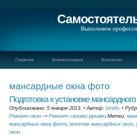
Самостоятел
Выполняем професси
Главная
Комментарии
Контакты
мансардные окна фото
Подготовка к установке мансардного
Опубликовано: 5 января 2013.
•
Автор:
Smith
.
•
Рубр
Ремонт окон
->
Ремонт своими руками
.
Метки:
ман
мансардные окна фото
,
монтаж мансардных окон
,
окон
.