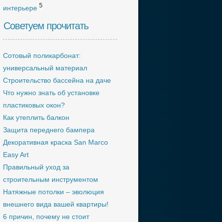
5
интерьере
Советуем прочитать
Сотовый поликарбонат:
универсальный материал
Строительство бассейна на даче
Что нужно знать об установке
пластиковых окон?
Как утеплить балкон
Защита переднего бампера
Декоративная краска San Marco
Easy Art
Правильный уход за
строительным инструментом
Натяжные потолки – эволюция
внешнего вида вашей квартиры!
6 причин, почему не стоит