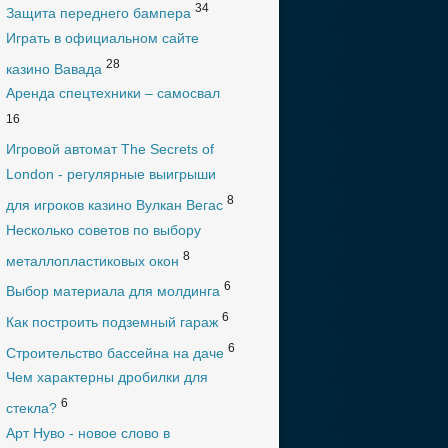
34
Защита переднего бампера
Играть в официальном сайте
28
казино Вавада
Аренда спецтехники – самосвал
16
Игровой автомат The Secrets of
London - регулярные выигрыши
8
для игроков казино Вулкан Вегас
Несколько советов по выбору
8
металлопластиковых окон
6
Выбор материала для молдинга
6
Как построить подземный гараж
6
Строительство бассейна на даче
Чем характерны дробилки для
6
стекла?
Арт Нуво - новое слово в