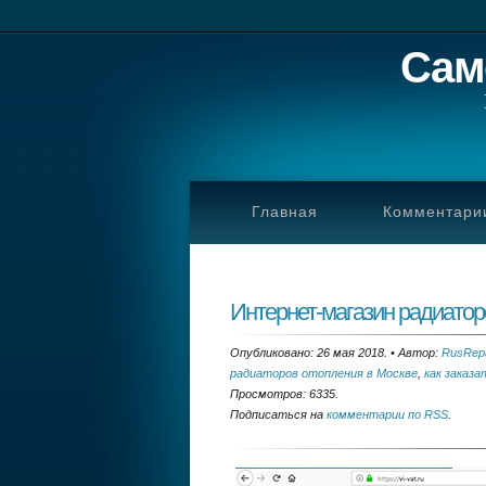
Сам
Главная
Комментари
Интернет-магазин радиатор
Опубликовано: 26 мая 2018.
•
Автор:
RusRepa
радиаторов отопления в Москве
,
как заказ
Просмотров: 6335.
Подписаться на
комментарии по RSS
.