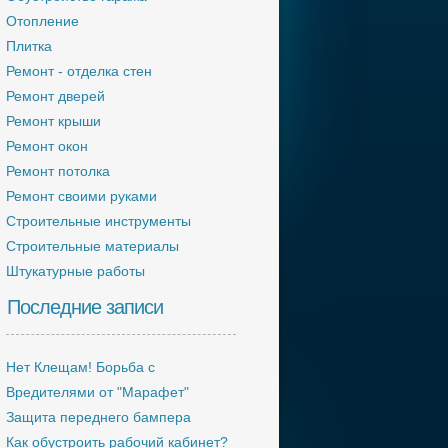
Отопление
Плитка
Ремонт - отделка стен
Ремонт дверей
Ремонт крыши
Ремонт окон
Ремонт потолка
Ремонт своими руками
Строительные инструменты
Строительные материалы
Штукатурные работы
Последние записи
Нет Клещам! Борьба с
Вредителями от "Марафет"
Защита переднего бампера
Как обустроить рабочий кабинет?