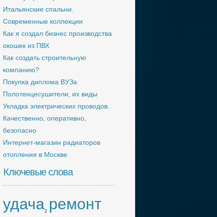
Итальянские спальни.
Современные коллекции
Как я создал бизнес производства
окошек из ПВХ
Как создать строительную
компанию?
Покупка диплома ВУЗа
Полотенцесушители, их виды
Укладка электрических проводов.
Качественно, оперативно,
безопасно
Интернет-магазин радиаторов
отопления в Москве
Ключевые слова
удача
ремонт
2