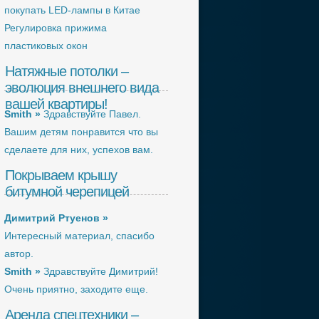
покупать LED-лампы в Китае
Регулировка прижима
пластиковых окон
Натяжные потолки –
эволюция внешнего вида
вашей квартиры!
Smith »
Здравствуйте Павел.
Вашим детям понравится что вы
сделаете для них, успехов вам.
Покрываем крышу
битумной черепицей
Димитрий Ртуенов »
Интересный материал, спасибо
автор.
Smith »
Здравствуйте Димитрий!
Очень приятно, заходите еще.
Аренда спецтехники –