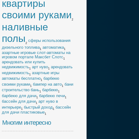
квартиры
своими руками
2
наливные
полы
cферы использования
2
дизельного топлива
автоматика
1
1
азартные игровые слот-автоматы на
игровом портале Максбет Слотс
1
арендовать или купить
недвижимость
арт нуво
арендовать
1
1
недвижимость
азартные игры
1
автоматы бесплатно
барбекю
1
своими руками
бампер на авто
бани
1
1
строительство бань
барбекю
1
1
барбекю для дачи
барбекю печи
1
1
бассейн для дачи
арт нуво в
1
интерьере
быстрый доход
бассейн
1
1
для дачи пластиковые
1
Многим интересно