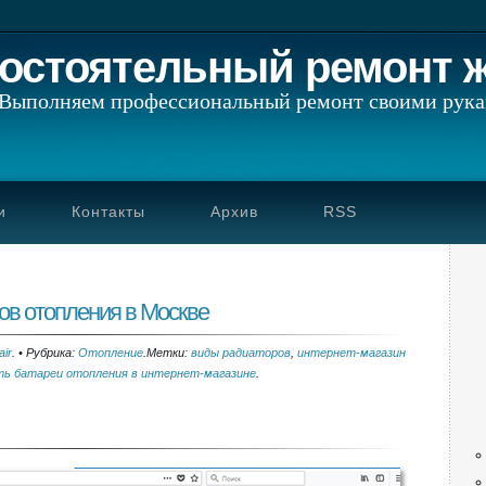
остоятельный ремонт 
Выполняем профессиональный ремонт своими рук
и
Контакты
Архив
RSS
ов отопления в Москве
ir
.
•
Рубрика:
Отопление
.
Метки:
виды радиаторов
,
интернет-магазин
ать батареи отопления в интернет-магазине
.