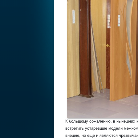
К большому сожалению, в нынешних м
встретить устаревшие модели межком
внешне, но еще и являются чрезвычай