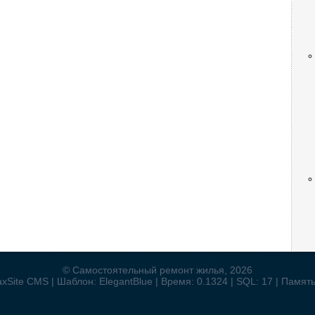
© Самостоятельный ремонт жилья, 2026
xSite CMS | Шаблон: ElegantBlue | Время: 0.1324 | SQL: 17 | Памят