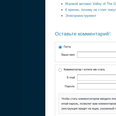
Игровой автомат Valley of The G
6 причин, почему не стоит пок
Электроинструмент
Оставьте комментарий!
Гость
Ваше имя:
Комментатор / хотите им стать
E-mail:
Пароль:
Чтобы стать комментатором введите ema
email-пароль, позволит вам комментиров
(инструкция придет на ящик, указанный 