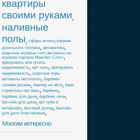
квартиры
своими руками
2
наливные
полы
cферы использования
2
дизельного топлива
автоматика
1
1
азартные игровые слот-автоматы на
игровом портале Максбет Слотс
1
арендовать или купить
недвижимость
арт нуво
арендовать
1
1
недвижимость
азартные игры
1
автоматы бесплатно
барбекю
1
своими руками
бампер на авто
бани
1
1
строительство бань
барбекю
1
1
барбекю для дачи
барбекю печи
1
1
бассейн для дачи
арт нуво в
1
интерьере
быстрый доход
бассейн
1
1
для дачи пластиковые
1
Многим интересно