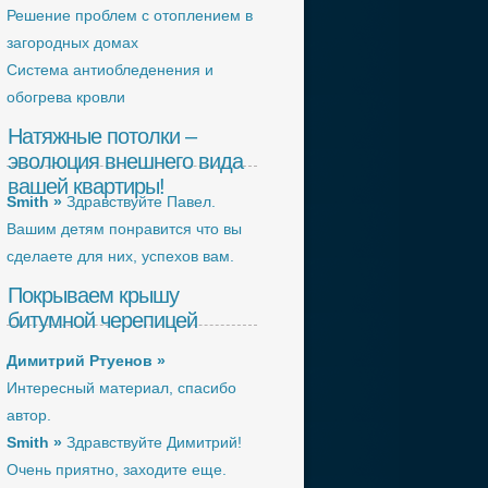
Решение проблем с отоплением в
загородных домах
Система антиобледенения и
обогрева кровли
Натяжные потолки –
эволюция внешнего вида
вашей квартиры!
Smith »
Здравствуйте Павел.
Вашим детям понравится что вы
сделаете для них, успехов вам.
Покрываем крышу
битумной черепицей
Димитрий Ртуенов »
Интересный материал, спасибо
автор.
Smith »
Здравствуйте Димитрий!
Очень приятно, заходите еще.