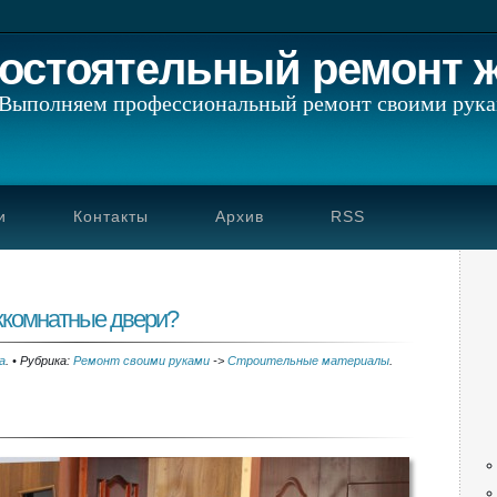
остоятельный ремонт 
Выполняем профессиональный ремонт своими рук
и
Контакты
Архив
RSS
жкомнатные двери?
ia
.
•
Рубрика:
Ремонт своими руками
->
Строительные материалы
.