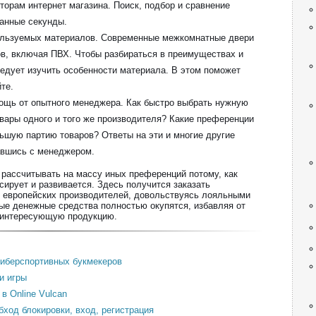
торам интернет магазина. Поиск, подбор и сравнение
танные секунды.
ользуемых материалов. Современные межкомнатные двери
ов, включая ПВХ. Чтобы разбираться в преимуществах и
ледует изучить особенности материала. В этом поможет
те.
ощь от опытного менеджера. Как быстро выбрать нужную
вары одного и того же производителя? Какие преференции
ьшую партию товаров? Ответы на эти и многие другие
авшись с менеджером.
рассчитывать на массу иных преференций потому, как
сирует и развивается. Здесь получится заказать
 европейских производителей, довольствуясь лояльными
ые денежные средства полностью окупятся, избавляя от
 интересующую продукцию.
 киберспортивных букмекеров
и игры
в Online Vulcan
бход блокировки, вход, регистрация