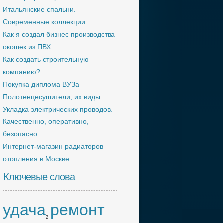
Итальянские спальни.
Современные коллекции
Как я создал бизнес производства
окошек из ПВХ
Как создать строительную
компанию?
Покупка диплома ВУЗа
Полотенцесушители, их виды
Укладка электрических проводов.
Качественно, оперативно,
безопасно
Интернет-магазин радиаторов
отопления в Москве
Ключевые слова
удача
ремонт
2