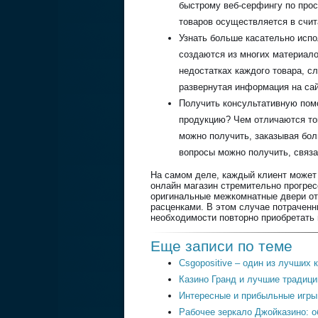
быстрому веб-серфингу по прос
товаров осуществляется в счи
Узнать больше касательно исп
создаются из многих материал
недостатках каждого товара, с
развернутая информация на сай
Получить консультативную пом
продукцию? Чем отличаются то
можно получить, заказывая бол
вопросы можно получить, связ
На самом деле, каждый клиент может 
онлайн магазин стремительно прогрес
оригинальные межкомнатные двери от
расценками. В этом случае потраченн
необходимости повторно приобретать
Еще записи по теме
Csgopositive – один из лучших
Казино Гранд и лучшие традици
Интересные и прибыльные игры 
Рабочее зеркало Джойказино: о