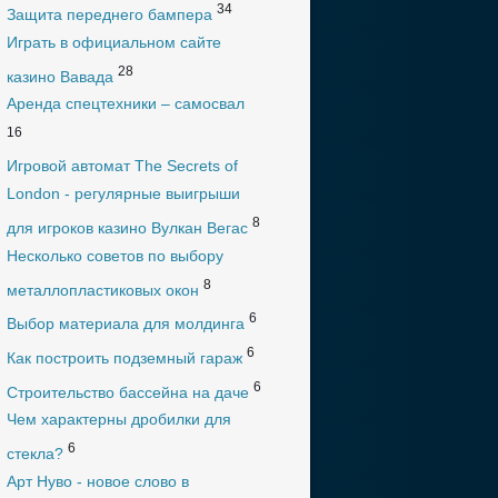
34
Защита переднего бампера
Играть в официальном сайте
28
казино Вавада
Аренда спецтехники – самосвал
16
Игровой автомат The Secrets of
London - регулярные выигрыши
8
для игроков казино Вулкан Вегас
Несколько советов по выбору
8
металлопластиковых окон
6
Выбор материала для молдинга
6
Как построить подземный гараж
6
Строительство бассейна на даче
Чем характерны дробилки для
6
стекла?
Арт Нуво - новое слово в