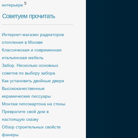
5
интерьере
Советуем прочитать
Интернет-магазин радиаторов
отопления в Москве
Классическая и современная
итальянская мебель
Забор. Несколько основных
советов по выбору забора
Как установить двойные двери
Высококачественные
керамические писсуары
Монтаж гипсокартона на стены
Превратите свой дом в
настоящую сказку
Обзор строительных свойств
фанеры