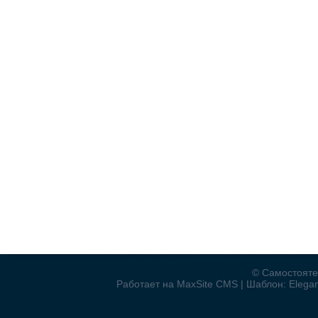
© Самостояте
Работает на MaxSite CMS | Шаблон: Elegant