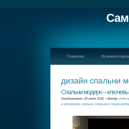
Сам
Главная
Комментари
дизайн спальни 
Спальни модерн – ключевы
Опубликовано: 20 июня 2016.
•
Автор:
vetal.x
в интерьере спальни
,
спальня в стиле моде