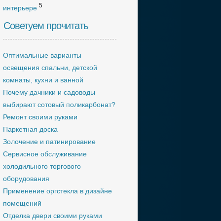
5
интерьере
Советуем прочитать
Оптимальные варианты
освещения спальни, детской
комнаты, кухни и ванной
Почему дачники и садоводы
выбирают сотовый поликарбонат?
Ремонт своими руками
Паркетная доска
Золочение и патинирование
Сервисное обслуживание
холодильного торгового
оборудования
Применение оргстекла в дизайне
помещений
Отделка двери своими руками