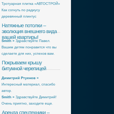
Тротуарная плитка «АВТОСТРОЙ»
Как согнуть по радиусу
деревянный плинтус
Натяжные потолки –
эволюция внешнего вида
вашей квартиры!
Smith »
Здравствуйте Павел.
Вашим детям понравится что вы
сделаете для них, успехов вам.
Покрываем крышу
битумной черепицей
Димитрий Ртуенов »
Интересный материал, спасибо
автор.
Smith »
Здравствуйте Димитрий!
Очень приятно, заходите еще.
Аренда спецтехники –