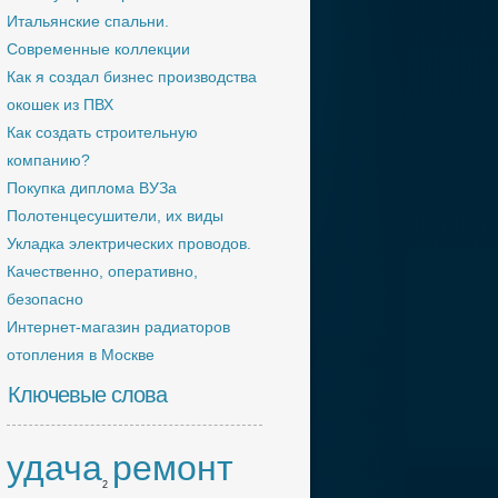
Итальянские спальни.
Современные коллекции
Как я создал бизнес производства
окошек из ПВХ
Как создать строительную
компанию?
Покупка диплома ВУЗа
Полотенцесушители, их виды
Укладка электрических проводов.
Качественно, оперативно,
безопасно
Интернет-магазин радиаторов
отопления в Москве
Ключевые слова
удача
ремонт
2