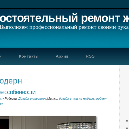
остоятельный ремонт 
Выполняем профессиональный ремонт своими рук
и
Контакты
Архив
RSS
модерн
е особенности
p
.
•
Рубрика:
Дизайн интерьера
.
Метки:
дизайн спальни модерн
,
модерн
рн
.