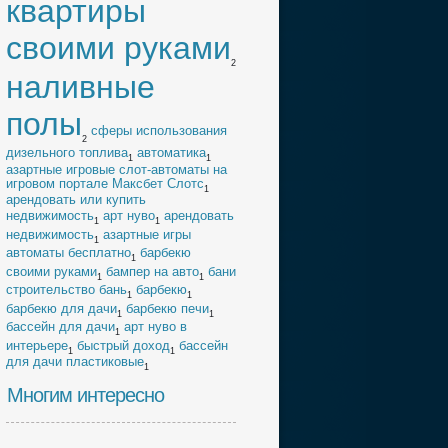
квартиры
своими руками
2
наливные
полы
cферы использования
2
дизельного топлива
автоматика
1
1
азартные игровые слот-автоматы на
игровом портале Максбет Слотс
1
арендовать или купить
недвижимость
арт нуво
арендовать
1
1
недвижимость
азартные игры
1
автоматы бесплатно
барбекю
1
своими руками
бампер на авто
бани
1
1
строительство бань
барбекю
1
1
барбекю для дачи
барбекю печи
1
1
бассейн для дачи
арт нуво в
1
интерьере
быстрый доход
бассейн
1
1
для дачи пластиковые
1
Многим интересно