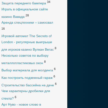
34
Защита переднего бампера
Играть в официальном сайте
28
казино Вавада
Аренда спецтехники – самосвал
16
Игровой автомат The Secrets of
London - регулярные выигрыши
8
для игроков казино Вулкан Вегас
Несколько советов по выбору
8
металлопластиковых окон
6
Выбор материала для молдинга
6
Как построить подземный гараж
6
Строительство бассейна на даче
Чем характерны дробилки для
6
стекла?
Арт Нуво - новое слово в