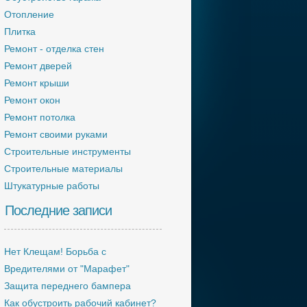
Отопление
Плитка
Ремонт - отделка стен
Ремонт дверей
Ремонт крыши
Ремонт окон
Ремонт потолка
Ремонт своими руками
Строительные инструменты
Строительные материалы
Штукатурные работы
Последние записи
Нет Клещам! Борьба с
Вредителями от "Марафет"
Защита переднего бампера
Как обустроить рабочий кабинет?