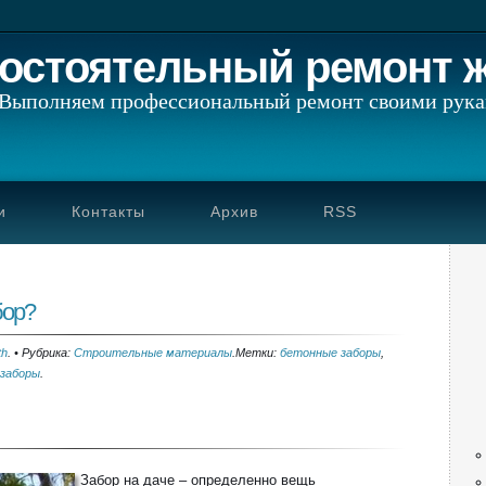
остоятельный ремонт 
Выполняем профессиональный ремонт своими рук
и
Контакты
Архив
RSS
бор?
th
.
•
Рубрика:
Строительные материалы
.
Метки:
бетонные заборы
,
 заборы
.
Забор на даче – определенно вещь