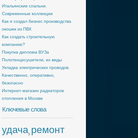
Итальянские спальни.
Современные коллекции
Как я создал бизнес производства
окошек из ПВХ
Как создать строительную
компанию?
Покупка диплома ВУЗа
Полотенцесушители, их виды
Укладка электрических проводов.
Качественно, оперативно,
безопасно
Интернет-магазин радиаторов
отопления в Москве
Ключевые слова
удача
ремонт
2