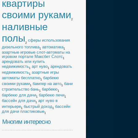
квартиры
своими руками
2
наливные
полы
cферы использования
2
дизельного топлива
автоматика
1
1
азартные игровые слот-автоматы на
игровом портале Максбет Слотс
1
арендовать или купить
недвижимость
арт нуво
арендовать
1
1
недвижимость
азартные игры
1
автоматы бесплатно
барбекю
1
своими руками
бампер на авто
бани
1
1
строительство бань
барбекю
1
1
барбекю для дачи
барбекю печи
1
1
бассейн для дачи
арт нуво в
1
интерьере
быстрый доход
бассейн
1
1
для дачи пластиковые
1
Многим интересно