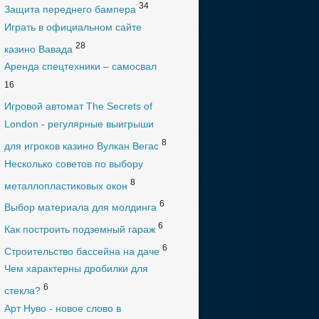
34
Защита переднего бампера
Играть в официальном сайте
28
казино Вавада
Аренда спецтехники – самосвал
16
Игровой автомат The Secrets of
London - регулярные выигрыши
8
для игроков казино Вулкан Вегас
Несколько советов по выбору
8
металлопластиковых окон
6
Выбор материала для молдинга
6
Как построить подземный гараж
6
Строительство бассейна на даче
Чем характерны дробилки для
6
стекла?
Арт Нуво - новое слово в