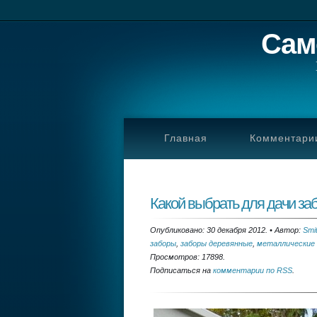
Сам
Главная
Комментари
Какой выбрать для дачи за
Опубликовано: 30 декабря 2012.
•
Автор:
Smi
заборы
,
заборы деревянные
,
металлические
Просмотров: 17898.
Подписаться на
комментарии по RSS
.