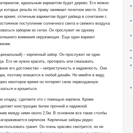
материалов, идеальным вариантом будет дерево. Его можно
и которых резьба по праву занимает почетное место. Если
ее время, отличным вариантом будет рабица в сочетании с
остоянное поступление солнечного света и свежего воздуха
оваться забором из сетки. Он прослужит не одному
 излишнего внимания окружающих. Еще один вариант
жение.
циональный) – кирпичный забор. Он прослужит не один
ода. Его не нужно красить, протирать или смазывать
ное его достоинство – неприступность и надежность. Они
а, поэтому впишется в любой дизайн. Но имейте в виду,
через некоторое время он потеряет свою первозданную
скаться и крошиться.
ю кладку, сделаете это с помощью кирпича. Кроме
сделает конструкцию более прочной и надежной.
яние между ними около 2,5м. В основном все такие столбы
лагораживается кирпичом. Кирпичные заборы редко
спользовать гранит. Он очень красиво смотрится, но не