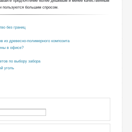
давайте предпочтение более дешевым и менее качественным
и пользуются большим спросом.
во без границ
ов из древесно-полимерного композита
ены в офисе?
етов по выбору забора
й уголь