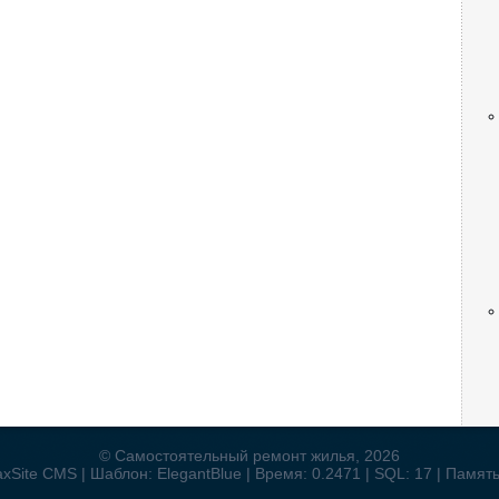
© Самостоятельный ремонт жилья, 2026
xSite CMS | Шаблон: ElegantBlue | Время: 0.2471 | SQL: 17 | Памят