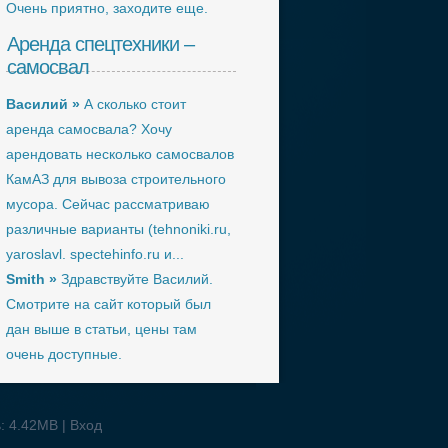
Очень приятно, заходите еще.
Аренда спецтехники –
самосвал
Василий »
А сколько стоит
аренда самосвала? Хочу
арендовать несколько самосвалов
КамАЗ для вывоза строительного
мусора. Сейчас рассматриваю
различные варианты (tehnoniki.ru,
yaroslavl. spectehinfo.ru и...
Smith »
Здравствуйте Василий.
Смотрите на сайт который был
дан выше в статьи, цены там
очень доступные.
ь: 4.42MB |
Вход