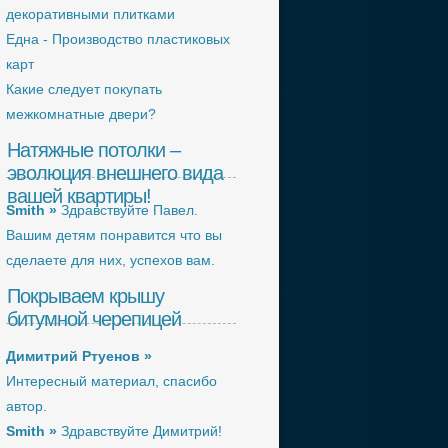
декоративными плитками
Една - Производство пластиковых
карт
Какие следует покупать
межкомнатные двери?
Натяжные потолки –
эволюция внешнего вида
вашей квартиры!
Smith »
Здравствуйте Павел.
Вашим детям понравится что вы
сделаете для них, успехов вам.
Покрываем крышу
битумной черепицей
Димитрий Ртуенов »
Интересный материал, спасибо
автор.
Smith »
Здравствуйте Димитрий!