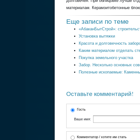
долговечен. При облицовке лучше от
материалам. Керамзитобетонные блок
Еще записи по теме
«АбаканБытСтрой»: строительст
Установка вытяжки
Красота и долговечность забор
Каким материалом отделать ст
Покупка земельного участка
Забор. Несколько основных сов
Полезные ископаемые: Каменны
Оставьте комментарий!
Гость
Ваше имя:
Комментатор / хотите им стать