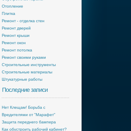
Отопление
Плитка
Ремонт - отделка стен
Ремонт дверей
Ремонт крыши
Ремонт окон
Ремонт потолка
Ремонт своими руками
Строительные инструменты
Строительные материалы
Штукатурные работы
Последние записи
Нет Клещам! Борьба с
Вредителями от "Марафет"
Защита переднего бампера
Как обустроить рабочий кабинет?