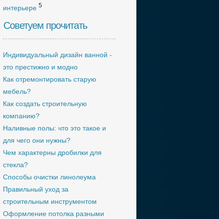
5
интерьере
Советуем прочитать
Индивидуальный дизайн ванной -
это престижно и модно
Как отремонтировать старую
мебель?
Как создать строительную
компанию?
Наливные полы: что это такое и
для чего они нужны?
Чем характерны дробилки для
стекла?
Способы очистки линолеума
Правильный уход за
строительным инструментом
Оформление потолка разными