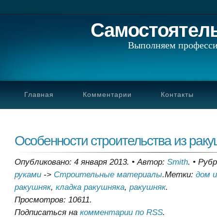
Самостоятел
Выполняем професси
Главная
Комментарии
Контакты
Особенности строительства из раку
Опубликовано: 4 января 2013.
•
Автор:
Smith
.
•
Рубр
руками
->
Строительные материалы
.
Метки:
дом 
ракушняк
,
кладка ракушняка
,
ракушняк
.
Просмотров: 10611.
Подписаться на
комментарии по RSS
.