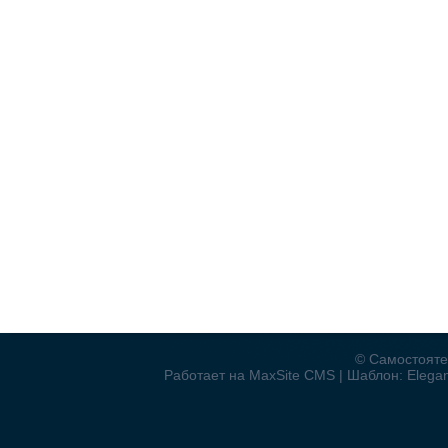
© Самостояте
Работает на MaxSite CMS | Шаблон: Elegant