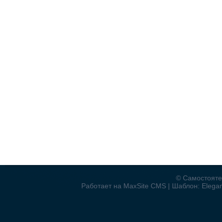
© Самостояте
Работает на MaxSite CMS | Шаблон: Elegant