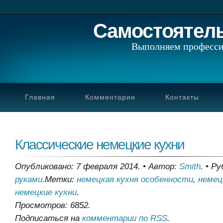
Самостоятел
Выполняем професси
Главная
Комментарии
Контакты
Классические немецкие кухни
Опубликовано: 7 февраля 2014.
•
Автор:
Smith
.
•
Ру
руками
.
Метки:
немецкая кухня особенности
,
немец
немецкие кухни
.
Просмотров: 6852.
Подписаться на
комментарии по RSS
.