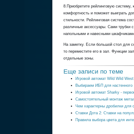
8.Приобретите рейлинговую систему,
комфортность и поможет выиграть доп
стильности. Рейлинговая система сост
различные аксессуары. Сами трубки 
напольными и навесными шкафчиками
На заметку. Если большой стол для с
то переместите его в зал. Функции за
отдельные зоны.
Еще записи по теме
Игровой автомат Wild Wild West:
Выбираем ИБП для настенного 
Игровой автомат Sharky - перв
Самостоятельный монтаж мета
Чем характерны дробилки для 
Ставки Дота 2: Ставки на попу
Правила выбора цвета для инт