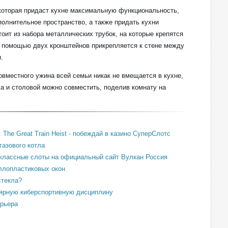
 которая придаст кухне максимальную функциональность,
олнительное пространство, а также придать кухни
оит из набора металлических трубок, на которые крепятся
с помощью двух кронштейнов прикрепляется к стене между
.
овместного ужина всей семьи никак не вмещается в кухне,
ла и столовой можно совместить, поделив комнату на
 The Great Train Heist - побеждай в казино СуперСлотс
газового котла
оклассные слоты на официальный сайт Вулкан Россия
ллопластиковых окон
стекла?
лярную киберспортивную дисциплину
ерьера