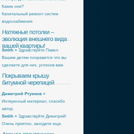
Какие они?
Капитальный ремонт систем
водоснабжения
Натяжные потолки –
эволюция внешнего вида
вашей квартиры!
Smith »
Здравствуйте Павел.
Вашим детям понравится что вы
сделаете для них, успехов вам.
Покрываем крышу
битумной черепицей
Димитрий Ртуенов »
Интересный материал, спасибо
автор.
Smith »
Здравствуйте Димитрий!
Очень приятно, заходите еще.