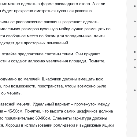
нник можно сделать в форме раскладного стола. А если
м будет прекрасно смотреться кухонная раковина.
авильное расположение раковины разрешает сделать
 маленьких размеров кухонную мойку лучше размещать по
тся свободное место по бокам для холодильника, плиты.
одходят для просторных помещений.
, отдайте предпочтение светлым тонам. Они придают
сти и создают иллюзию увеличения площади. Помните,
родумано до мелочей. Шкафчики должны вмещать всю
, при возможности, пространства, чтобы возможно было
 об мебель.
навесной мебели. Идеальный вариант – промежуток между
 – 45-50см. Понятно, что высота самих шкафчиков должна
это приблизительно 60-90см. Элементы гарнитура должны
ся. Хороши в использовании ролл-двери и выдвижные ящики