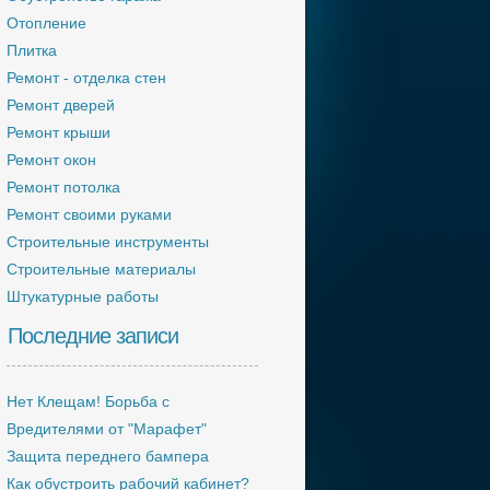
Отопление
Плитка
Ремонт - отделка стен
Ремонт дверей
Ремонт крыши
Ремонт окон
Ремонт потолка
Ремонт своими руками
Строительные инструменты
Строительные материалы
Штукатурные работы
Последние записи
Нет Клещам! Борьба с
Вредителями от "Марафет"
Защита переднего бампера
Как обустроить рабочий кабинет?