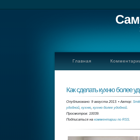
Сам
Главная
Комментари
Как сделать кухню более у
Опубликовано: 9 августа 2013.
•
Автор:
Smit
удобной
,
кухню
,
кухню более удобной
.
Просмотров: 10039.
Подписаться на
комментарии по RSS
.