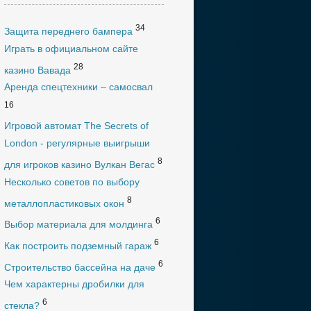
34
Защита переднего бампера
Играть в официальном сайте
28
казино Вавада
Аренда спецтехники – самосвал
16
Игровой автомат The Secrets of
London - регулярные выигрыши
8
для игроков казино Вулкан Вегас
Несколько советов по выбору
8
металлопластиковых окон
6
Выбор материала для молдинга
6
Как построить подземный гараж
6
Строительство бассейна на даче
Чем характерны дробилки для
6
стекла?