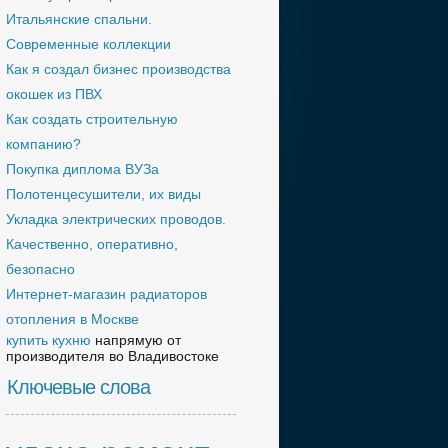
Итальянские спальни.
Современные коллекции
Как я создал бизнес производства
окошек из ПВХ
Как создать строительную
компанию?
Покупка диплома ВУЗа
Полотенцесушители, их виды
Укладка электрических проводов.
Качественно, оперативно,
безопасно
Интернет-магазин радиаторов
отопления в Москве
купить кухню
напрямую от
производителя во Владивостоке
Ключевые слова