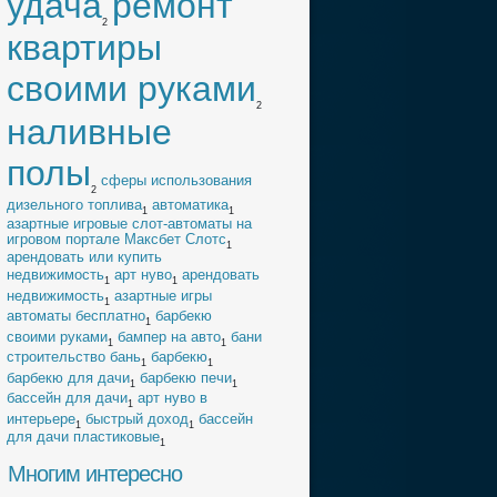
удача
ремонт
2
квартиры
своими руками
2
наливные
полы
cферы использования
2
дизельного топлива
автоматика
1
1
азартные игровые слот-автоматы на
игровом портале Максбет Слотс
1
арендовать или купить
недвижимость
арт нуво
арендовать
1
1
недвижимость
азартные игры
1
автоматы бесплатно
барбекю
1
своими руками
бампер на авто
бани
1
1
строительство бань
барбекю
1
1
барбекю для дачи
барбекю печи
1
1
бассейн для дачи
арт нуво в
1
интерьере
быстрый доход
бассейн
1
1
для дачи пластиковые
1
Многим интересно