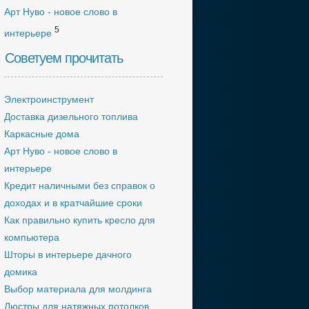
Арт Нуво - новое слово в
5
интерьере
Советуем прочитать
Электроинструмент
Доставка дизельного топлива
Каркасные дома
Арт Нуво - новое слово в
интерьере
Кредит наличными без справок о
доходах и в кратчайшие сроки
Как правильно купить кресло для
компьютера
Шторы в интерьере дачного
домика
Выбор материала для молдинга
Люстры для натяжных потолков.