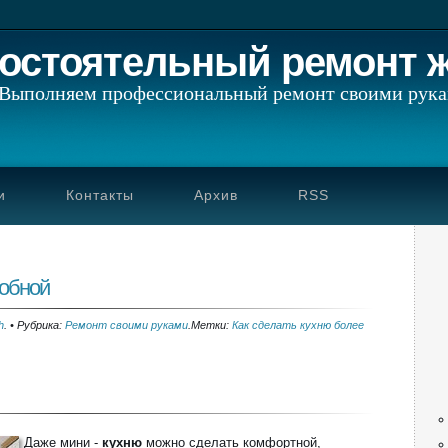
остоятельный ремонт 
Выполняем профессиональный ремонт своими рук
и
Контакты
Архив
RSS
добной
h
.
•
Рубрика:
Ремонт своими руками
.
Метки:
Как сделать кухню более
Даже мини -
кухню
можно сделать комфортной,